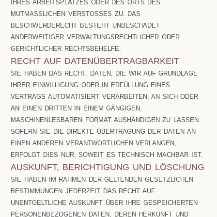
HRES ARBEITSPLATZES ODER DES ORTS DES M
UTMASSLICHEN VERSTOSSES ZU. DAS BES
CHWERDERECHT BESTEHT UNBESCHADET AND
ERWEITIGER VERWALTUNGSRECHTLICHER ODER GER
ICHTLICHER RECHTSBEHELFE.
RECHT AUF DATENÜBERTRAGBARKEIT
SIE HABEN DAS RECHT, DATEN, DIE WIR AUF GRUNDLAGE
IHRER EINWILLIGUNG ODER IN ERFÜLLUNG EINES
VERTRAGS AUTOMATISIERT VERARBEITEN, AN SICH ODER
AN EINEN DRITTEN IN EINEM GÄNGIGEN,
MASCHINENLESBAREN FORMAT AUSHÄNDIGEN ZU LASSEN.
SOFERN SIE DIE DIREKTE ÜBERTRAGUNG DER DATEN AN
EINEN ANDEREN VERANTWORTLICHEN VERLANGEN,
ERFOLGT DIES NUR, SOWEIT ES TECHNISCH MACHBAR IST.
AUSKUNFT, BERICHTIGUNG UND LÖSCHUNG
SIE HABEN IM RAHMEN DER GELTENDEN GESETZLICHEN
BESTIMMUNGEN JEDERZEIT DAS RECHT AUF
UNENTGELTLICHE AUSKUNFT ÜBER IHRE GESPEICHERTEN
PERSONENBEZOGENEN DATEN, DEREN HERKUNFT UND