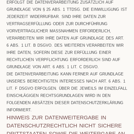
ERFOLGT DIE DATENVERARBEITUNG ZUSÄTZLICH AUF
GRUNDLAGE VON § 25 ABS. 1 TTDSG. DIE EINWILLIGUNG IST
JEDERZEIT WIDERRUFBAR. SIND IHRE DATEN ZUR
VERTRAGSERFÜLLUNG ODER ZUR DURCHFÜHRUNG
VORVERTRAGLICHER MASSNAHMEN ERFORDERLICH, V
ERARBEITEN WIR IHRE DATEN AUF GRUNDLAGE DES ART. 6
ABS. 1 LIT. B DSGVO. DES WEITEREN VERARBEITEN WIR I
HRE DATEN, SOFERN DIESE ZUR ERFÜLLUNG EINER R
ECHTLICHEN VERPFLICHTUNG ERFORDERLICH SIND AUF G
RUNDLAGE VON ART. 6 ABS. 1 LIT. C DSGVO.
DIE DATENVERARBEITUNG KANN FERNER AUF GRUNDLAGE
UNSERES BERECHTIGTEN INTERESSES NACH ART. 6 ABS. 1
LIT. F DSGVO ERFOLGEN. ÜBER DIE JEWEILS IM EINZELFALL
EINSCHLÄGIGEN RECHTSGRUNDLAGEN WIRD IN DEN
FOLGENDEN ABSÄTZEN DIESER DATENSCHUTZERKLÄRUNG
INFORMIERT.
HINWEIS ZUR DATENWEITERGABE IN
DATENSCHUTZRECHTLICH NICHT SICHERE
DRITTSTAATEN SOWIE DIE WEITERGABE AN