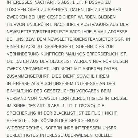
ERESSES NACH ART. 6 ABS. 1 LIT. F DSGVO ZU LÖS
CHEN ODER ZU SPERREN. DATEN, DIE ZU ANDEREN ZWE
CKEN BEI UNS GESPEICHERT WURDEN, BLEIBEN HIE
RVON UNBERÜHRT. NACH IHRER AUSTRAGUNG AUS DER NEW
SLETTERVERTEILERLISTE WIRD IHRE E-MAIL-ADRESSE BEI
UNS BZW. DEM NEWSLETTERDIENSTEANBIETER GGF. IN EIN
ER BLACKLIST GESPEICHERT, SOFERN DIES ZUR VER
HINDERUNG KÜNFTIGER MAILINGS ERFORDERLICH IST. DI
E DATEN AUS DER BLACKLIST WERDEN NUR FÜR DIESEN ZWE
CK VERWENDET UND NICHT MIT ANDEREN DATEN ZUS
AMMENGEFÜHRT. DIES DIENT SOWOHL IHREM INT
ERESSE ALS AUCH UNSEREM INTERESSE AN DER EIN
HALTUNG DER GESETZLICHEN VORGABEN BEIM VER
SAND VON NEWSLETTERN (BERECHTIGTES INTERESSE IM
SINNE DES ART. 6 ABS. 1 LIT. F DSGVO). DIE SPE
ICHERUNG IN DER BLACKLIST IST ZEITLICH NICHT BEF
RISTET. SIE KÖNNEN DER SPEICHERUNG WID
ERSPRECHEN, SOFERN IHRE INTERESSEN UNSER BER
ECHTIGTES INTERESSE ÜBERWIEGEN. QUELLE: HTT