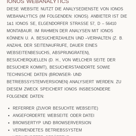
IONOS WEBANALYTICS
DIESE WEBSITE NUTZT DIE ANALYSEDIENSTE VON IONOS
WEBANALYTICS (IM FOLGENDEN: IONOS). ANBIETER IST DIE
1&1 IONOS SE, ELGENDORFER STRASSE 57, D – 56410 M
ONTABAUR. IM RAHMEN DER ANALYSEN MIT IONOS K
ÖNNEN U. A. BESUCHERZAHLEN UND –VERHALTEN (Z. B. A
NZAHL DER SEITENAUFRUFE, DAUER EINES W
EBSEITENBESUCHS, ABSPRUNGRATEN), B
ESUCHERQUELLEN (D. H., VON WELCHER SEITE DER B
ESUCHER KOMMT), BESUCHERSTANDORTE SOWIE T
ECHNISCHE DATEN (BROWSER- UND B
ETRIEBSSYSTEMVERSIONEN) ANALYSIERT WERDEN. ZU D
IESEM ZWECK SPEICHERT IONOS INSBESONDERE F
OLGENDE DATEN:
REFERRER (ZUVOR BESUCHTE WEBSEITE)
ANGEFORDERTE WEBSEITE ODER DATEI
BROWSERTYP UND BROWSERVERSION
VERWENDETES BETRIEBSSYSTEM