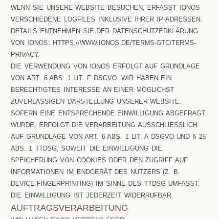
WENN SIE UNSERE WEBSITE BESUCHEN, ERFASST IONOS
VERSCHIEDENE LOGFILES INKLUSIVE IHRER IP-ADRESSEN.
DETAILS ENTNEHMEN SIE DER DATENSCHUTZERKLÄRUNG
VON IONOS: HTTPS://WWW.IONOS.DE/TERMS-GTC/TERMS-
PRIVACY.
DIE VERWENDUNG VON IONOS ERFOLGT AUF GRUNDLAGE
VON ART. 6 ABS. 1 LIT. F DSGVO. WIR HABEN EIN
BERECHTIGTES INTERESSE AN EINER MÖGLICHST
ZUVERLÄSSIGEN DARSTELLUNG UNSERER WEBSITE.
SOFERN EINE ENTSPRECHENDE EINWILLIGUNG ABGEFRAGT
WURDE, ERFOLGT DIE VERARBEITUNG AUSSCHLIESSLICH A
UF GRUNDLAGE VON ART. 6 ABS. 1 LIT. A DSGVO UND § 25 A
BS. 1 TTDSG, SOWEIT DIE EINWILLIGUNG DIE S
PEICHERUNG VON COOKIES ODER DEN ZUGRIFF AUF I
NFORMATIONEN IM ENDGERÄT DES NUTZERS (Z. B. D
EVICE-FINGERPRINTING) IM SINNE DES TTDSG UMFASST. D
IE EINWILLIGUNG IST JEDERZEIT WIDERRUFBAR.
AUFTRAGSVERARBEITUNG