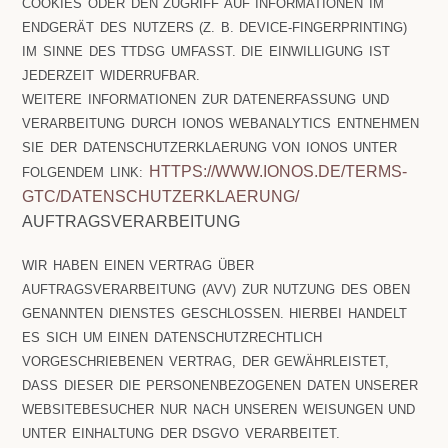
OOKIES ODER DEN ZUGRIFF AUF INFORMATIONEN IM E
NDGERÄT DES NUTZERS (Z. B. DEVICE-FINGERPRINTING) I
M SINNE DES TTDSG UMFASST. DIE EINWILLIGUNG IST J
EDERZEIT WIDERRUFBAR.
WEITERE INFORMATIONEN ZUR DATENERFASSUNG UND
VERARBEITUNG DURCH IONOS WEBANALYTICS ENTNEHMEN
SIE DER DATENSCHUTZERKLAERUNG VON IONOS UNTER
HTTPS://WWW.IONOS.DE/TERMS-
FOLGENDEM LINK:
GTC/DATENSCHUTZERKLAERUNG/
AUFTRAGSVERARBEITUNG
WIR HABEN EINEN VERTRAG ÜBER
AUFTRAGSVERARBEITUNG (AVV) ZUR NUTZUNG DES OBEN
GENANNTEN DIENSTES GESCHLOSSEN. HIERBEI HANDELT
ES SICH UM EINEN DATENSCHUTZRECHTLICH
VORGESCHRIEBENEN VERTRAG, DER GEWÄHRLEISTET,
DASS DIESER DIE PERSONENBEZOGENEN DATEN UNSERER
WEBSITEBESUCHER NUR NACH UNSEREN WEISUNGEN UND
UNTER EINHALTUNG DER DSGVO VERARBEITET.