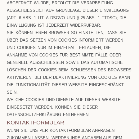
ABGEFRAGT WURDE, ERFOLGT DIE VERARBEITUNG
AUSSCHLIESSLICH AUF GRUNDLAGE DIESER EINWILLIGUNG (
ART. 6 ABS. 1 LIT. A DSGVO UND § 25 ABS. 1 TTDSG); DIE E
INWILLIGUNG IST JEDERZEIT WIDERRUFBAR.
SIE KÖNNEN IHREN BROWSER SO EINSTELLEN, DASS SIE
ÜBER DAS SETZEN VON COOKIES INFORMIERT WERDEN
UND COOKIES NUR IM EINZELFALL ERLAUBEN, DIE
ANNAHME VON COOKIES FÜR BESTIMMTE FÄLLE ODER
GENERELL AUSSCHLIESSEN SOWIE DAS AUTOMATISCHE L
ÖSCHEN DER COOKIES BEIM SCHLIESSEN DES BROWSERS AK
TIVIEREN. BEI DER DEAKTIVIERUNG VON COOKIES KANN DI
E FUNKTIONALITÄT DIESER WEBSITE EINGESCHRÄNKT SE
IN.
WELCHE COOKIES UND DIENSTE AUF DIESER WEBSITE
EINGESETZT WERDEN, KÖNNEN SIE DIESER
DATENSCHUTZERKLÄRUNG ENTNEHMEN.
KONTAKTFORMULAR
WENN SIE UNS PER KONTAKTFORMULAR ANFRAGEN
ZUKOMMEN LASSEN, WERDEN IHRE ANGABEN AUS DEM