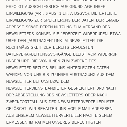
RFOLGT AUSSCHLIESSLICH AUF GRUNDLAGE IHRER EI
NWILLIGUNG (ART. 6 ABS. 1 LIT. A DSGVO). DIE ERTEILTE EI
NWILLIGUNG ZUR SPEICHERUNG DER DATEN, DER E-MAIL-AD
RESSE SOWIE DEREN NUTZUNG ZUM VERSAND DES NE
WSLETTERS KÖNNEN SIE JEDERZEIT WIDERRUFEN, ETWA ÜB
ER DEN „AUSTRAGEN“-LINK IM NEWSLETTER. DIE RE
CHTMÄSSIGKEIT DER BEREITS ERFOLGTEN DAT
ENVERARBEITUNGSVORGÄNGE BLEIBT VOM WIDERRUF UNB
ERÜHRT. DIE VON IHNEN ZUM ZWECKE DES NEW
SLETTER-BEZUGS BEI UNS HINTERLEGTEN DATEN WER
DEN VON UNS BIS ZU IHRER AUSTRAGUNG AUS DEM NEW
SLETTER BEI UNS BZW. DEM NEW
SLETTERDIENSTEANBIETER GESPEICHERT UND NACH DER
ABBESTELLUNG DES NEWSLETTERS ODER NACH ZWE
CKFORTFALL AUS DER NEWSLETTERVERTEILERLISTE GEL
ÖSCHT. WIR BEHALTEN UNS VOR, E-MAIL-ADRESSEN AUS
UNSEREM NEWSLETTERVERTEILER NACH EIGENEM ERM
ESSEN IM RAHMEN UNSERES BERECHTIGTEN INT